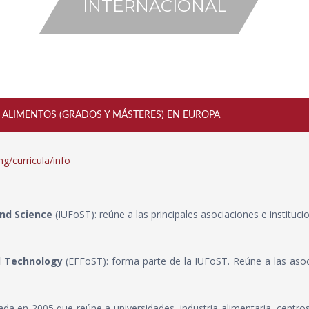
INTERNACIONAL
S ALIMENTOS (GRADOS Y MÁSTERES) EN EUROPA
ng/curricula/info
and Science
(IUFoST): reúne a las principales asociaciones e instituc
d Technology
(EFFoST): forma parte de la IUFoST. Reúne a las asoc
eada en 2005 que reúne a universidades, industria alimentaria, centro