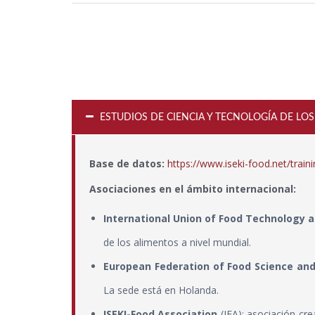
ESTUDIOS DE CIENCIA Y TECNOLOGÍA DE LO
Base de datos:
https://www.iseki-food.net/traini
Asociaciones en el ámbito internacional:
In
ternational Union of Food Technology 
de los alimentos a nivel mundial.
European Federation of Food Science an
La sede está en Holanda.
ISEKI-Food Association
(IFA): asociación cr