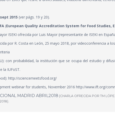
 sept 2015
(ver págs. 19 y 20).
IFA
(
European Quality Accreditation System for Food Studies,
E
ayor ISEKI
ofrecida por Luis Mayor (representante de ISEKI en España
ecida por R. Costa en León, 25 mayo 2018, por videoconferencia a l
iteria
): con probabilidad, la institución que se ocupa del estudio y difus
de la IUFoST.
ood):
http://sciencemeetsfood.org/
elopment webinar for students, November 2016
http://www.ift.org/com
CIONAL MADRID ABRIL2018
(CHARLA OFRECIDA POR TM LÓPEZ
018).